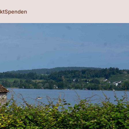
kt
Spenden