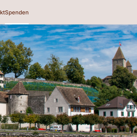
kt
Spenden